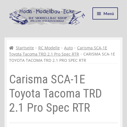
Zur
Zum
Menü
Navigation
Inhalt
springen
springen
Startseite
Kasse
Startseite
RC Modelle
Auto
Carisma SCA-1E
Toyota Tacoma TRD 2.1 Pro Spec RTR
CARISMA SCA-1E
TOYOTA TACOMA TRD 2.1 PRO SPEC RTR
Mein Konto
Carisma SCA-1E
Recycling, Entsorgung und Umwelt
Toyota Tacoma TRD
Shop
2.1 Pro Spec RTR
Warenkorb
Ablauf einer Bestellung