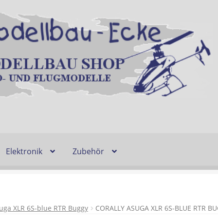
Elektronik
Zubehör
Entsorgung und Umwelt
Shop
Warenkorb
Ablauf einer Bestel
n
Lieferzeit & Verfügbarkeit
Gutschein
suga XLR 6S-blue RTR Buggy
CORALLY ASUGA XLR 6S-BLUE RTR B