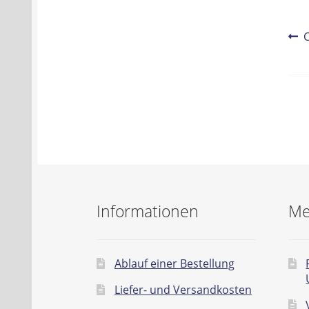
Be
V
B
Na
Informationen
Me
Ablauf einer Bestellung
Liefer- und Versandkosten