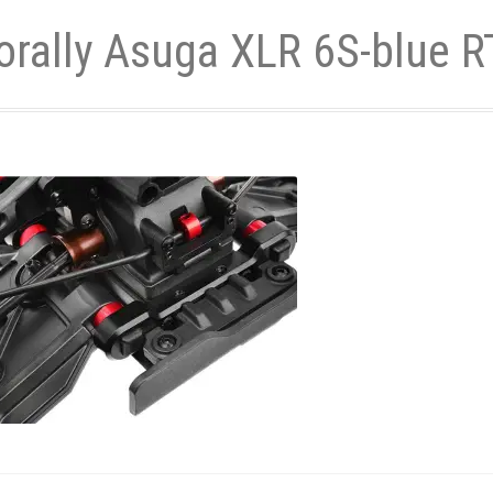
orally Asuga XLR 6S-blue 
- und Elektronikgeräte Verordnung
ne & Foren
Kontakt
AGB
Widerrufsbelehrung