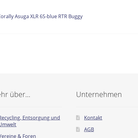
itrags-
orheriger
Corally Asuga XLR 6S-blue RTR Buggy
eitrag:
vigation
hr über…
Unternehmen
Recycling, Entsorgung und
Kontakt
Umwelt
AGB
Vereine & Foren