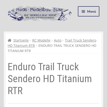
Zur
Zum
Menü
Navigation
Inhalt
springen
springen
Startseite
Kasse
Startseite
RC Modelle
Auto
Trail Truck Sendero
HD Titanium RTR
ENDURO TRAIL TRUCK SENDERO HD
TITANIUM RTR
Mein Konto
Enduro Trail Truck
Recycling, Entsorgung und Umwelt
Sendero HD Titanium
Shop
RTR
Warenkorb
Ablauf einer Bestellung