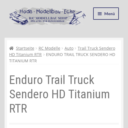
Zur
Zum
Menü
Navigation
Inhalt
springen
springen
Startseite
Kasse
Startseite
RC Modelle
Auto
Trail Truck Sendero
HD Titanium RTR
ENDURO TRAIL TRUCK SENDERO HD
TITANIUM RTR
Mein Konto
Enduro Trail Truck
Recycling, Entsorgung und Umwelt
Sendero HD Titanium
Shop
RTR
Warenkorb
Ablauf einer Bestellung