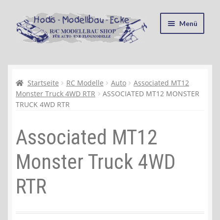
Zur
Zum
Menü
Navigation
Inhalt
springen
springen
Startseite
Kasse
Startseite
RC Modelle
Auto
Associated MT12
Monster Truck 4WD RTR
ASSOCIATED MT12 MONSTER
TRUCK 4WD RTR
Mein Konto
Associated MT12
Recycling, Entsorgung und Umwelt
Monster Truck 4WD
Shop
RTR
Warenkorb
Ablauf einer Bestellung