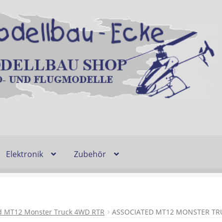
Elektronik
Zubehör
Entsorgung und Umwelt
Shop
Warenkorb
Ablauf einer Bestel
n
Lieferzeit & Verfügbarkeit
Gutschein
d MT12 Monster Truck 4WD RTR
ASSOCIATED MT12 MONSTER TR