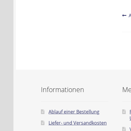
Be
V
B
Na
Informationen
Me
Ablauf einer Bestellung
Liefer- und Versandkosten