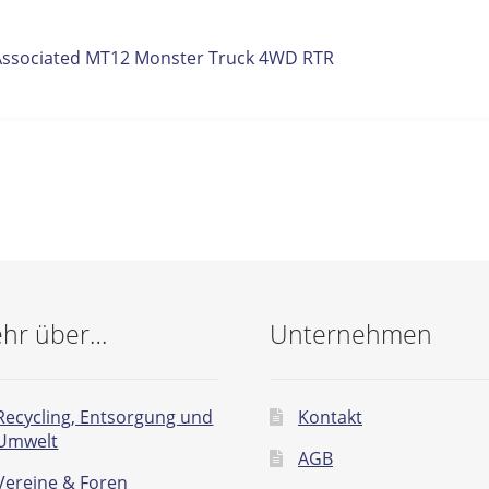
itrags-
orheriger
Associated MT12 Monster Truck 4WD RTR
eitrag:
vigation
hr über…
Unternehmen
Recycling, Entsorgung und
Kontakt
Umwelt
AGB
Vereine & Foren