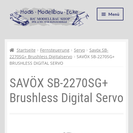
Zur
Zum
Menü
Navigation
Inhalt
springen
springen
Startseite
Kasse
Startseite
Fernsteuerung
Servo
Savöx SB-
2270SG+ Brushless Digitalservo
SAVÖX SB-2270SG+
BRUSHLESS DIGITAL SERVO
Mein Konto
SAVÖX SB-2270SG+
Recycling, Entsorgung und Umwelt
Brushless Digital Servo
Shop
Warenkorb
Ablauf einer Bestellung