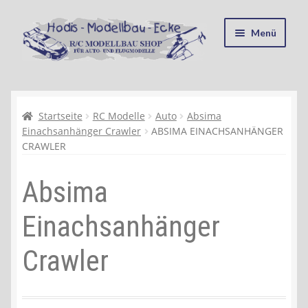
Zur
Zum
Menü
Navigation
Inhalt
springen
springen
Startseite
Kasse
Startseite
RC Modelle
Auto
Absima
Einachsanhänger Crawler
ABSIMA EINACHSANHÄNGER
CRAWLER
Mein Konto
Absima
Recycling, Entsorgung und Umwelt
Einachsanhänger
Shop
Crawler
Warenkorb
Ablauf einer Bestellung