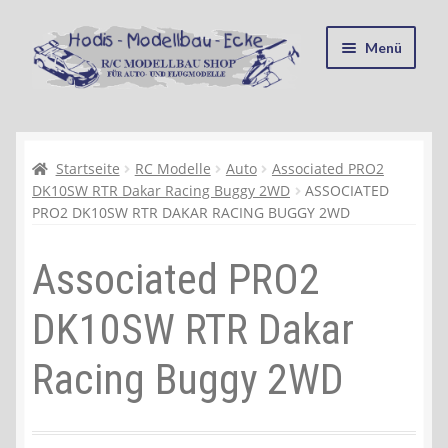
Zur
Zum
Menü
Navigation
Inhalt
springen
springen
Startseite
Kasse
Startseite
RC Modelle
Auto
Associated PRO2
DK10SW RTR Dakar Racing Buggy 2WD
ASSOCIATED
PRO2 DK10SW RTR DAKAR RACING BUGGY 2WD
Mein Konto
Associated PRO2
Recycling, Entsorgung und Umwelt
DK10SW RTR Dakar
Shop
Racing Buggy 2WD
Warenkorb
Ablauf einer Bestellung