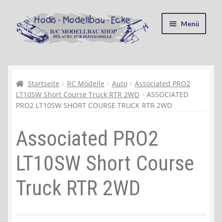
Zur
Zum
Menü
Navigation
Inhalt
springen
springen
Startseite
Kasse
Startseite
RC Modelle
Auto
Associated PRO2
LT10SW Short Course Truck RTR 2WD
ASSOCIATED
PRO2 LT10SW SHORT COURSE TRUCK RTR 2WD
Mein Konto
Associated PRO2
Recycling, Entsorgung und Umwelt
LT10SW Short Course
Shop
Truck RTR 2WD
Warenkorb
Ablauf einer Bestellung