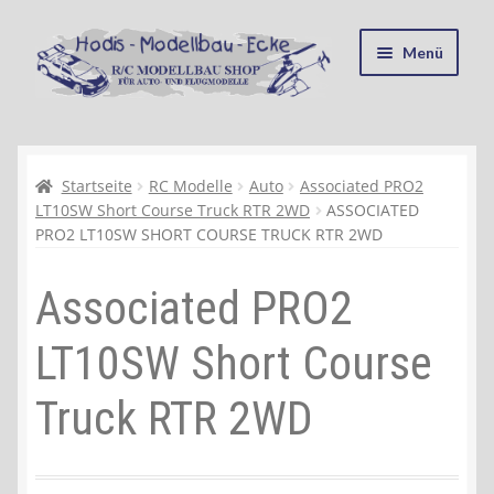
Zur
Zum
Menü
Navigation
Inhalt
springen
springen
Startseite
Kasse
Startseite
RC Modelle
Auto
Associated PRO2
LT10SW Short Course Truck RTR 2WD
ASSOCIATED
PRO2 LT10SW SHORT COURSE TRUCK RTR 2WD
Mein Konto
Associated PRO2
Recycling, Entsorgung und Umwelt
LT10SW Short Course
Shop
Truck RTR 2WD
Warenkorb
Ablauf einer Bestellung