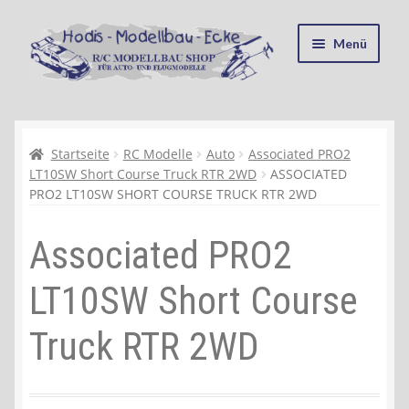
Zur
Zum
Menü
Navigation
Inhalt
springen
springen
Startseite
Kasse
Startseite
RC Modelle
Auto
Associated PRO2
LT10SW Short Course Truck RTR 2WD
ASSOCIATED
PRO2 LT10SW SHORT COURSE TRUCK RTR 2WD
Mein Konto
Associated PRO2
Recycling, Entsorgung und Umwelt
LT10SW Short Course
Shop
Truck RTR 2WD
Warenkorb
Ablauf einer Bestellung