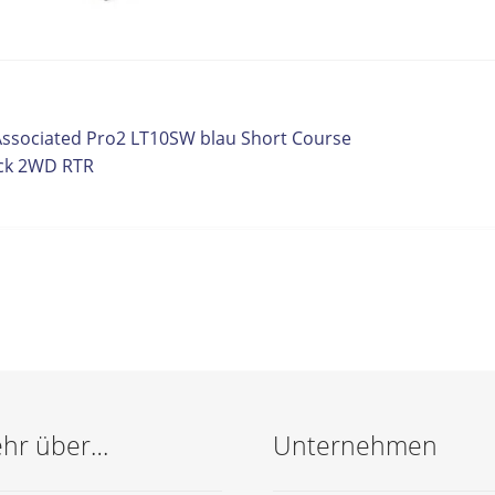
itrags-
orheriger
Associated Pro2 LT10SW blau Short Course
eitrag:
ck 2WD RTR
vigation
hr über…
Unternehmen