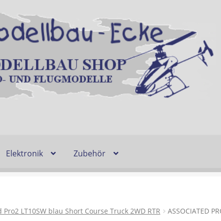
Elektronik
Zubehör
Entsorgung und Umwelt
Shop
Warenkorb
Ablauf einer Bestel
n
Lieferzeit & Verfügbarkeit
Gutschein
d Pro2 LT10SW blau Short Course Truck 2WD RTR
ASSOCIATED PR