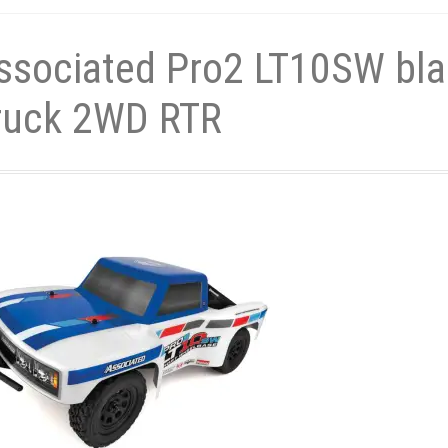
- und Elektronikgeräte Verordnung
ssociated Pro2 LT10SW bla
ne & Foren
Kontakt
AGB
Widerrufsbelehrung
ruck 2WD RTR