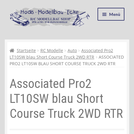
Zur
Zum
Menü
Navigation
Inhalt
springen
springen
Startseite
Kasse
Startseite
RC Modelle
Auto
Associated Pro2
LT10SW blau Short Course Truck 2WD RTR
ASSOCIATED
PRO2 LT10SW BLAU SHORT COURSE TRUCK 2WD RTR
Mein Konto
Associated Pro2
Recycling, Entsorgung und Umwelt
LT10SW blau Short
Shop
Course Truck 2WD RTR
Warenkorb
Ablauf einer Bestellung