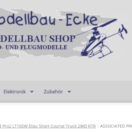
Elektronik
Zubehör
Entsorgung und Umwelt
Shop
Warenkorb
Ablauf einer Bestel
n
Lieferzeit & Verfügbarkeit
Gutschein
d Pro2 LT10SW blau Short Course Truck 2WD RTR
ASSOCIATED PR