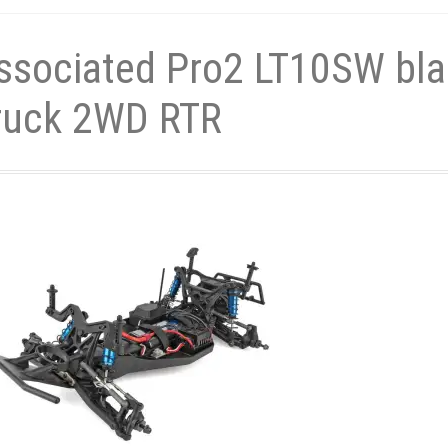
- und Elektronikgeräte Verordnung
ssociated Pro2 LT10SW bla
ne & Foren
Kontakt
AGB
Widerrufsbelehrung
ruck 2WD RTR