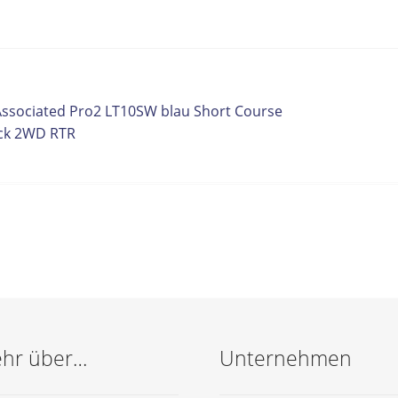
itrags-
orheriger
Associated Pro2 LT10SW blau Short Course
eitrag:
ck 2WD RTR
vigation
hr über…
Unternehmen