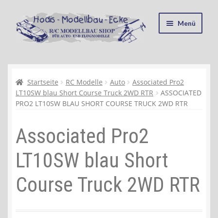
Zur
Zum
Menü
Navigation
Inhalt
springen
springen
Startseite
Kasse
Startseite
RC Modelle
Auto
Associated Pro2
LT10SW blau Short Course Truck 2WD RTR
ASSOCIATED
PRO2 LT10SW BLAU SHORT COURSE TRUCK 2WD RTR
Mein Konto
Associated Pro2
Recycling, Entsorgung und Umwelt
LT10SW blau Short
Shop
Course Truck 2WD RTR
Warenkorb
Ablauf einer Bestellung