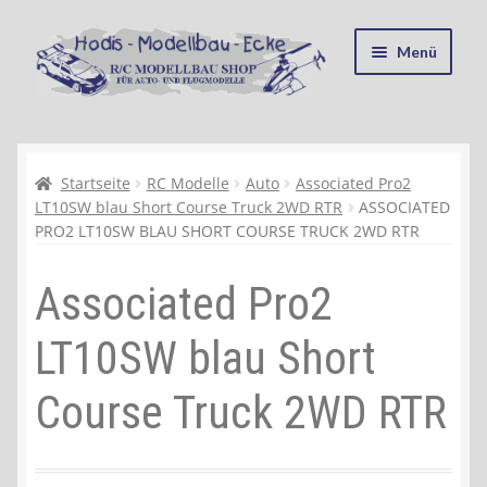
Zur
Zum
Menü
Navigation
Inhalt
springen
springen
Startseite
Kasse
Startseite
RC Modelle
Auto
Associated Pro2
LT10SW blau Short Course Truck 2WD RTR
ASSOCIATED
PRO2 LT10SW BLAU SHORT COURSE TRUCK 2WD RTR
Mein Konto
Associated Pro2
Recycling, Entsorgung und Umwelt
LT10SW blau Short
Shop
Course Truck 2WD RTR
Warenkorb
Ablauf einer Bestellung