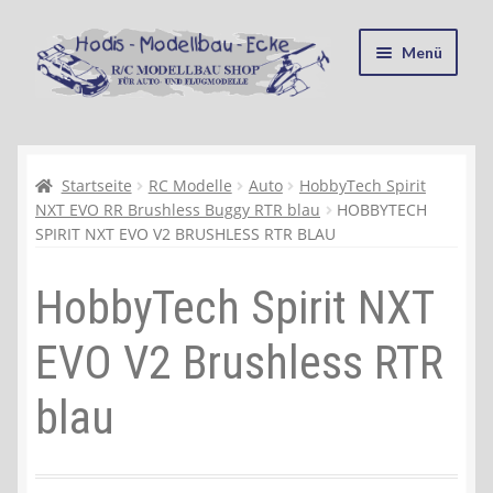
Zur
Zum
Menü
Navigation
Inhalt
springen
springen
Startseite
Kasse
Startseite
RC Modelle
Auto
HobbyTech Spirit
NXT EVO RR Brushless Buggy RTR blau
HOBBYTECH
SPIRIT NXT EVO V2 BRUSHLESS RTR BLAU
Mein Konto
HobbyTech Spirit NXT
Recycling, Entsorgung und Umwelt
EVO V2 Brushless RTR
Shop
blau
Warenkorb
Ablauf einer Bestellung