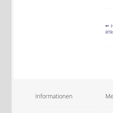
Be
V
B
RTR
Na
Informationen
Me