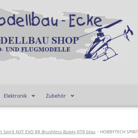
Elektronik
Zubehör
Entsorgung und Umwelt
Shop
Warenkorb
Ablauf einer Bestel
n
Lieferzeit & Verfügbarkeit
Gutschein
 Spirit NXT EVO RR Brushless Buggy RTR blau
HOBBYTECH SPIRI