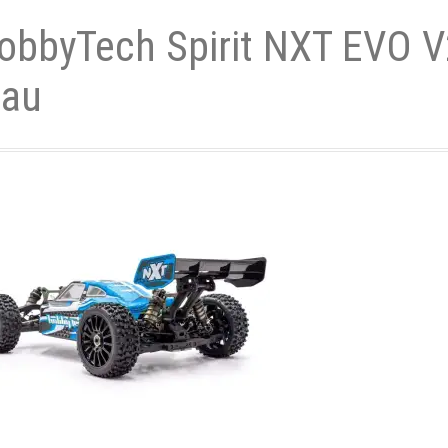
obbyTech Spirit NXT EVO V
- und Elektronikgeräte Verordnung
lau
ne & Foren
Kontakt
AGB
Widerrufsbelehrung