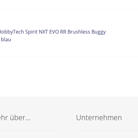
itrags-
orheriger
HobbyTech Spirit NXT EVO RR Brushless Buggy
eitrag:
 blau
vigation
hr über…
Unternehmen