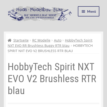
Zur
Zum
Menü
Navigation
Inhalt
springen
springen
Startseite
Kasse
Startseite
RC Modelle
Auto
HobbyTech Spirit
NXT EVO RR Brushless Buggy RTR blau
HOBBYTECH
SPIRIT NXT EVO V2 BRUSHLESS RTR BLAU
Mein Konto
HobbyTech Spirit NXT
Recycling, Entsorgung und Umwelt
EVO V2 Brushless RTR
Shop
blau
Warenkorb
Ablauf einer Bestellung