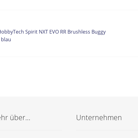
itrags-
orheriger
HobbyTech Spirit NXT EVO RR Brushless Buggy
eitrag:
 blau
vigation
hr über…
Unternehmen