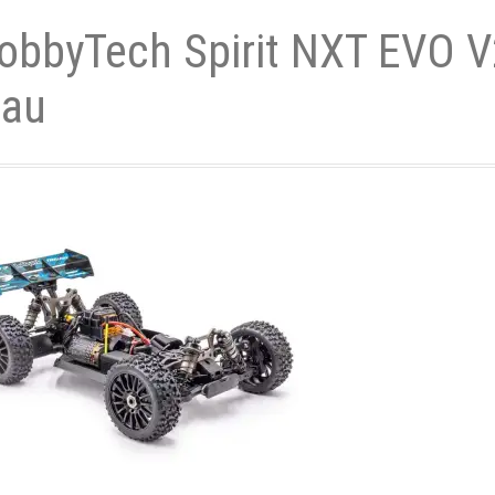
obbyTech Spirit NXT EVO V
- und Elektronikgeräte Verordnung
lau
ne & Foren
Kontakt
AGB
Widerrufsbelehrung