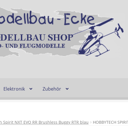
Elektronik
Zubehör
Entsorgung und Umwelt
Shop
Warenkorb
Ablauf einer Bestel
n
Lieferzeit & Verfügbarkeit
Gutschein
 Spirit NXT EVO RR Brushless Buggy RTR blau
HOBBYTECH SPIRI