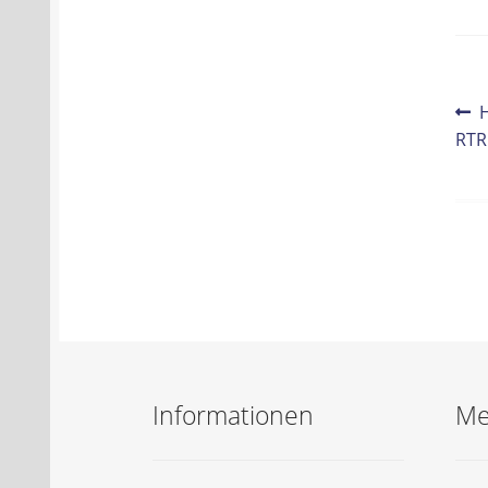
Be
V
B
RTR
Na
Informationen
Me