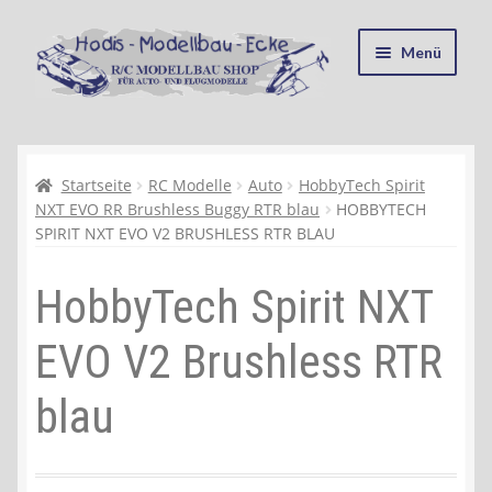
Zur
Zum
Menü
Navigation
Inhalt
springen
springen
Startseite
Kasse
Startseite
RC Modelle
Auto
HobbyTech Spirit
NXT EVO RR Brushless Buggy RTR blau
HOBBYTECH
SPIRIT NXT EVO V2 BRUSHLESS RTR BLAU
Mein Konto
HobbyTech Spirit NXT
Recycling, Entsorgung und Umwelt
EVO V2 Brushless RTR
Shop
blau
Warenkorb
Ablauf einer Bestellung