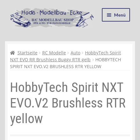
Zur
Zum
Menü
Navigation
Inhalt
springen
springen
Startseite
Kasse
Startseite
RC Modelle
Auto
HobbyTech Spirit
NXT EVO RR Brushless Buggy RTR gelb
HOBBYTECH
SPIRIT NXT EVO.V2 BRUSHLESS RTR YELLOW
Mein Konto
HobbyTech Spirit NXT
Recycling, Entsorgung und Umwelt
EVO.V2 Brushless RTR
Shop
yellow
Warenkorb
Ablauf einer Bestellung