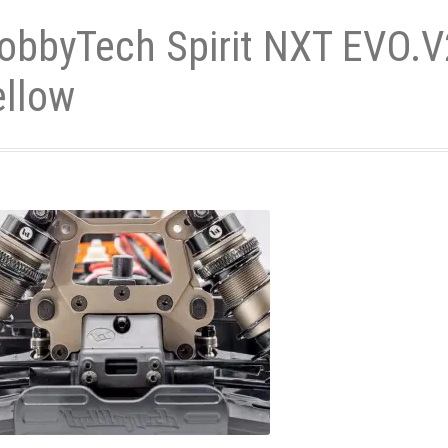
obbyTech Spirit NXT EVO.V
- und Elektronikgeräte Verordnung
ellow
ne & Foren
Kontakt
AGB
Widerrufsbelehrung