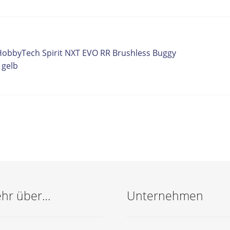
itrags-
orheriger
HobbyTech Spirit NXT EVO RR Brushless Buggy
eitrag:
 gelb
vigation
hr über…
Unternehmen