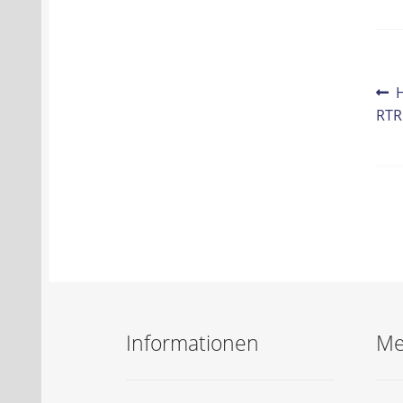
Be
V
B
RTR
Na
Informationen
Me