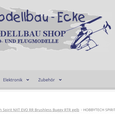
Elektronik
Zubehör
Entsorgung und Umwelt
Shop
Warenkorb
Ablauf einer Bestel
n
Lieferzeit & Verfügbarkeit
Gutschein
 Spirit NXT EVO RR Brushless Buggy RTR gelb
HOBBYTECH SPIRI