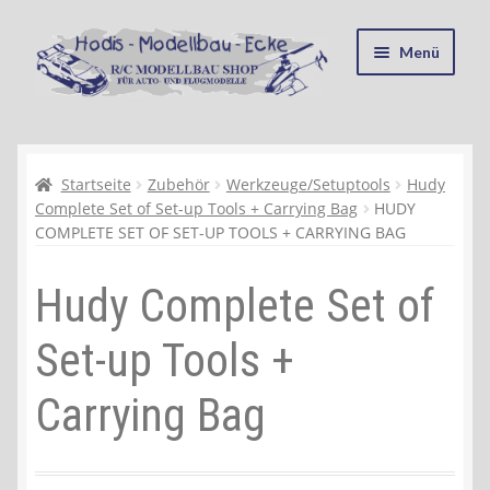
Zur
Zum
Menü
Navigation
Inhalt
springen
springen
Startseite
Kasse
Startseite
Zubehör
Werkzeuge/Setuptools
Hudy
Complete Set of Set-up Tools + Carrying Bag
HUDY
COMPLETE SET OF SET-UP TOOLS + CARRYING BAG
Mein Konto
Hudy Complete Set of
Recycling, Entsorgung und Umwelt
Set-up Tools +
Shop
Carrying Bag
Warenkorb
Ablauf einer Bestellung