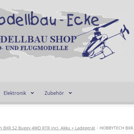
Elektronik
Zubehör
Entsorgung und Umwelt
Shop
Warenkorb
Ablauf einer Bestel
n
Lieferzeit & Verfügbarkeit
Gutschein
 BXR.S2 Buggy 4WD RTR incl. Akku + Ladegerät
HOBBYTECH BXR