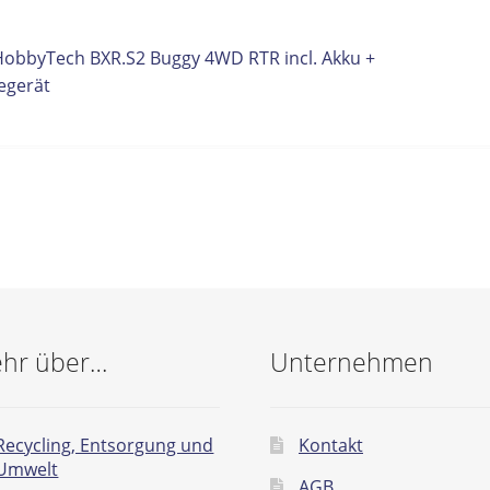
itrags-
orheriger
HobbyTech BXR.S2 Buggy 4WD RTR incl. Akku +
eitrag:
egerät
vigation
hr über…
Unternehmen
Recycling, Entsorgung und
Kontakt
Umwelt
AGB