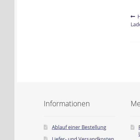
Be
V
B
Lad
Na
Informationen
Me
Ablauf einer Bestellung
Liefer- und Versandkosten