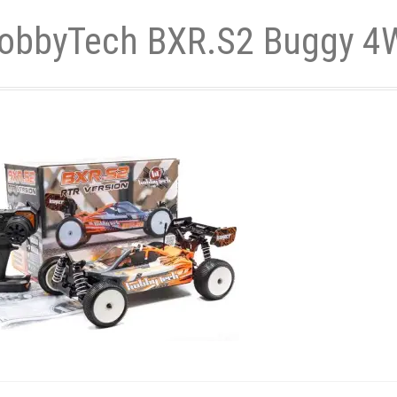
obbyTech BXR.S2 Buggy 4
- und Elektronikgeräte Verordnung
ne & Foren
Kontakt
AGB
Widerrufsbelehrung