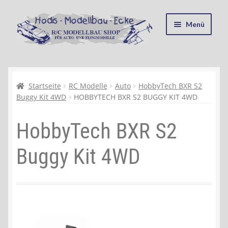
Zur
Zum
Menü
Navigation
Inhalt
springen
springen
Startseite
Kasse
Startseite
RC Modelle
Auto
HobbyTech BXR S2
Buggy Kit 4WD
HOBBYTECH BXR S2 BUGGY KIT 4WD
Mein Konto
HobbyTech BXR S2
Recycling, Entsorgung und Umwelt
Buggy Kit 4WD
Shop
Warenkorb
Ablauf einer Bestellung