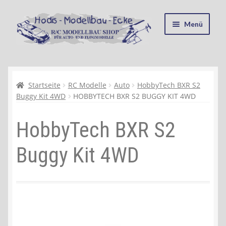
Zur
Zum
Menü
Navigation
Inhalt
springen
springen
Startseite
Kasse
Startseite
RC Modelle
Auto
HobbyTech BXR S2
Buggy Kit 4WD
HOBBYTECH BXR S2 BUGGY KIT 4WD
Mein Konto
HobbyTech BXR S2
Recycling, Entsorgung und Umwelt
Buggy Kit 4WD
Shop
Warenkorb
Ablauf einer Bestellung