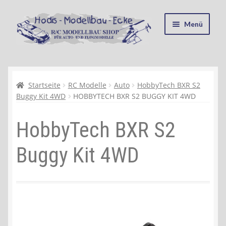
Zur
Zum
Menü
Navigation
Inhalt
springen
springen
Startseite
Kasse
Startseite
RC Modelle
Auto
HobbyTech BXR S2
Buggy Kit 4WD
HOBBYTECH BXR S2 BUGGY KIT 4WD
Mein Konto
HobbyTech BXR S2
Recycling, Entsorgung und Umwelt
Buggy Kit 4WD
Shop
Warenkorb
Ablauf einer Bestellung