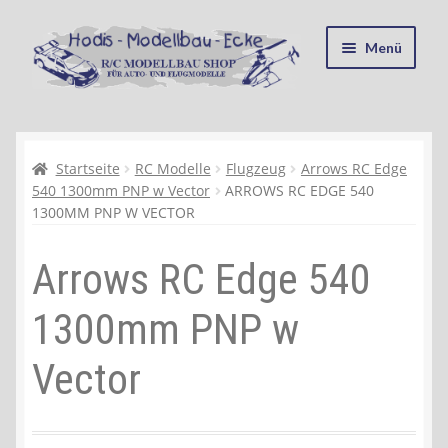
Zur
Zum
Menü
Navigation
Inhalt
springen
springen
Startseite
Kasse
Startseite
RC Modelle
Flugzeug
Arrows RC Edge
540 1300mm PNP w Vector
ARROWS RC EDGE 540
1300MM PNP W VECTOR
Mein Konto
Arrows RC Edge 540
Recycling, Entsorgung und Umwelt
1300mm PNP w
Shop
Vector
Warenkorb
Ablauf einer Bestellung