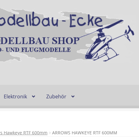
Elektronik
Zubehör
Entsorgung und Umwelt
Shop
Warenkorb
Ablauf einer Bestel
n
Lieferzeit & Verfügbarkeit
Gutschein
ws Hawkeye RTF 600mm
ARROWS HAWKEYE RTF 600MM