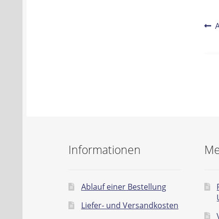
Be
V
B
Na
Informationen
Me
Ablauf einer Bestellung
Liefer- und Versandkosten