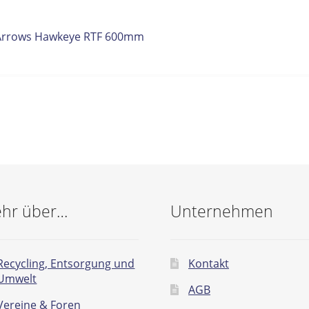
itrags-
orheriger
Arrows Hawkeye RTF 600mm
eitrag:
vigation
hr über…
Unternehmen
Recycling, Entsorgung und
Kontakt
Umwelt
AGB
Vereine & Foren