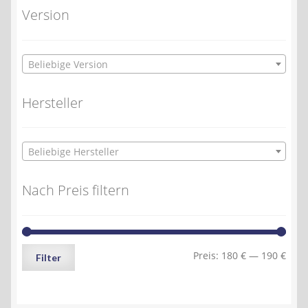
Version
Beliebige Version
Hersteller
Beliebige Hersteller
Nach Preis filtern
Min.
Max.
Preis:
180 €
—
190 €
Filter
Preis
Preis