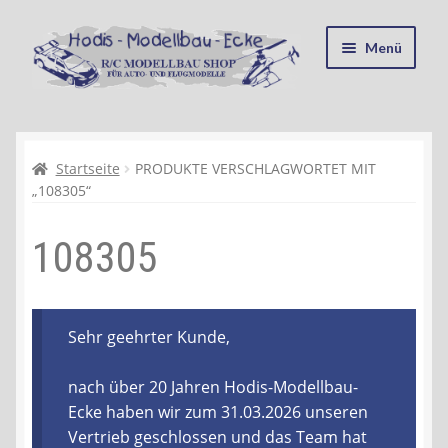
Zur
Zum
Menü
Navigation
Inhalt
springen
springen
Startseite
Kasse
Startseite
PRODUKTE VERSCHLAGWORTET MIT
„108305“
Mein Konto
108305
Recycling, Entsorgung und Umwelt
Shop
Sehr geehrter Kunde,
Warenkorb
nach über 20 Jahren Hodis-Modellbau-
Ecke haben wir zum 31.03.2026 unseren
Ablauf einer Bestellung
Vertrieb geschlossen und das Team hat