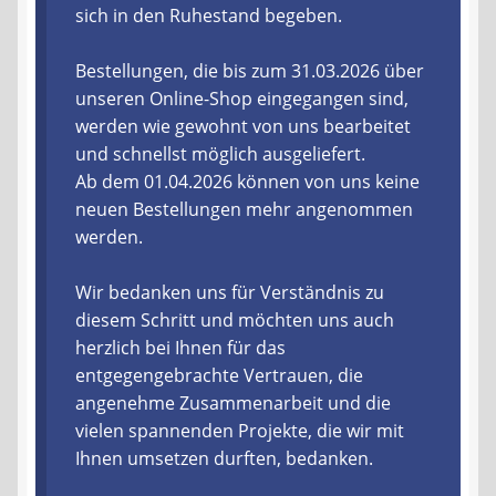
sich in den Ruhestand begeben.
Liefer- und Versandkosten
Bestellungen, die bis zum 31.03.2026 über
unseren Online-Shop eingegangen sind,
Zahlungsarten
werden wie gewohnt von uns bearbeitet
und schnellst möglich ausgeliefert.
Lieferzeit & Verfügbarkeit
Ab dem 01.04.2026 können von uns keine
neuen Bestellungen mehr angenommen
Gutschein
werden.
Batterien- und Akku Verordnung
Wir bedanken uns für Verständnis zu
diesem Schritt und möchten uns auch
Elektro- und Elektronikgeräte Verordnung
herzlich bei Ihnen für das
entgegengebrachte Vertrauen, die
Öle- und Schmierstoff Verordnung
angenehme Zusammenarbeit und die
vielen spannenden Projekte, die wir mit
Vereine & Foren
Ihnen umsetzen durften, bedanken.