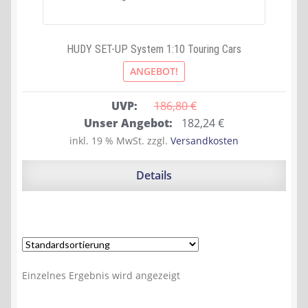
HUDY SET-UP System 1:10 Touring Cars
ANGEBOT!
UVP:
186,80 
€
Ursprünglicher
Aktueller
Unser Angebot:
182,24
€
Preis
Preis
inkl. 19 % MwSt.
zzgl.
Versandkosten
war:
ist:
186,80 €
182,24 €.
Details
Einzelnes Ergebnis wird angezeigt