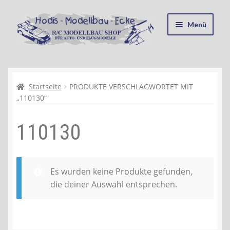
Zur
Zum
Menü
Navigation
Inhalt
springen
springen
Startseite
Kasse
Startseite
PRODUKTE VERSCHLAGWORTET MIT
„110130“
Mein Konto
110130
Recycling, Entsorgung und Umwelt
Shop
Es wurden keine Produkte gefunden,
die deiner Auswahl entsprechen.
Warenkorb
Ablauf einer Bestellung