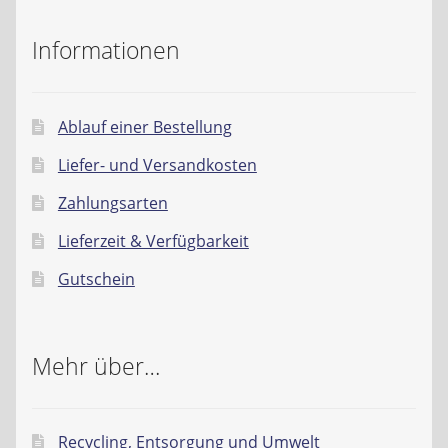
Liefer- und Versandkosten
Informationen
Zahlungsarten
Ablauf einer Bestellung
Lieferzeit & Verfügbarkeit
Liefer- und Versandkosten
Gutschein
Zahlungsarten
Lieferzeit & Verfügbarkeit
Batterien- und Akku Verordnung
Gutschein
Elektro- und Elektronikgeräte Verordnung
Öle- und Schmierstoff Verordnung
Mehr über…
Vereine & Foren
Recycling, Entsorgung und Umwelt