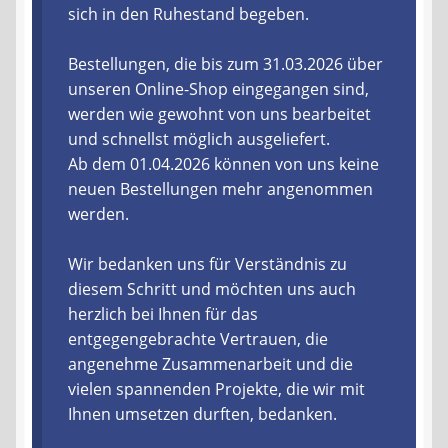
sich in den Ruhestand begeben.
Liefer- und Versandkosten
Bestellungen, die bis zum 31.03.2026 über
unseren Online-Shop eingegangen sind,
Zahlungsarten
werden wie gewohnt von uns bearbeitet
und schnellst möglich ausgeliefert.
Lieferzeit & Verfügbarkeit
Ab dem 01.04.2026 können von uns keine
neuen Bestellungen mehr angenommen
Gutschein
werden.
Batterien- und Akku Verordnung
Wir bedanken uns für Verständnis zu
diesem Schritt und möchten uns auch
Elektro- und Elektronikgeräte Verordnung
herzlich bei Ihnen für das
entgegengebrachte Vertrauen, die
Öle- und Schmierstoff Verordnung
angenehme Zusammenarbeit und die
vielen spannenden Projekte, die wir mit
Vereine & Foren
Ihnen umsetzen durften, bedanken.