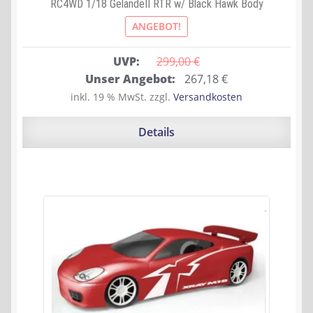
RC4WD 1/18 GeländeII RTR w/ Black Hawk Body
ANGEBOT!
UVP:
299,00 
€
Ursprünglicher
Aktueller
Unser Angebot:
267,18
€
Preis
Preis
inkl. 19 % MwSt.
zzgl.
Versandkosten
war:
ist:
299,00 €
267,18 €.
Details