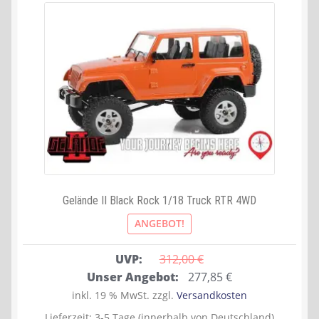
Gelände II Black Rock 1/18 Truck RTR 4WD
ANGEBOT!
UVP:
312,00 
€
Ursprünglicher
Aktueller
Unser Angebot:
277,85
€
Preis
Preis
inkl. 19 % MwSt.
zzgl.
Versandkosten
war:
ist:
Lieferzeit:
3-5 Tage (innerhalb von Deutschland)