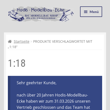
Zur
Zum
Menü
Navigation
Inhalt
springen
springen
Startseite
Kasse
Startseite
PRODUKTE VERSCHLAGWORTET MIT
„1:18“
Mein Konto
1:18
Recycling, Entsorgung und Umwelt
Shop
Sehr geehrter Kunde,
Warenkorb
nach über 20 Jahren Hodis-Modellbau-
Ecke haben wir zum 31.03.2026 unseren
Ablauf einer Bestellung
Vertrieb geschlossen und das Team hat