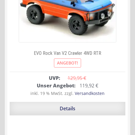
EVO Rock Van V2 Crawler 4WD RTR
ANGEBOT!
UVP:
129,95 
€
Ursprünglicher
Aktueller
Unser Angebot:
119,92
€
Preis
Preis
inkl. 19 % MwSt.
zzgl.
Versandkosten
war:
ist:
129,95 €
119,92 €.
Details