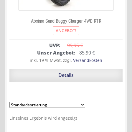
Absima Sand Buggy Charger 4WD RTR
ANGEBOT!
UVP:
99,95 
€
Ursprünglicher
Aktueller
Unser Angebot:
85,90
€
Preis
Preis
inkl. 19 % MwSt.
zzgl.
Versandkosten
war:
ist:
99,95 €
85,90 €.
Details
Einzelnes Ergebnis wird angezeigt