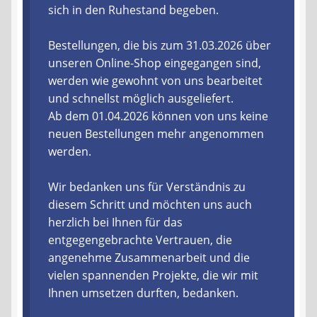
sich in den Ruhestand begeben.
Liefer- und Versandkosten
Bestellungen, die bis zum 31.03.2026 über
unseren Online-Shop eingegangen sind,
Zahlungsarten
werden wie gewohnt von uns bearbeitet
und schnellst möglich ausgeliefert.
Lieferzeit & Verfügbarkeit
Ab dem 01.04.2026 können von uns keine
neuen Bestellungen mehr angenommen
Gutschein
werden.
Batterien- und Akku Verordnung
Wir bedanken uns für Verständnis zu
diesem Schritt und möchten uns auch
Elektro- und Elektronikgeräte Verordnung
herzlich bei Ihnen für das
entgegengebrachte Vertrauen, die
Öle- und Schmierstoff Verordnung
angenehme Zusammenarbeit und die
vielen spannenden Projekte, die wir mit
Vereine & Foren
Ihnen umsetzen durften, bedanken.