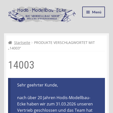
Zur
Zum
Menü
Navigation
Inhalt
springen
springen
Startseite
Kasse
Startseite
PRODUKTE VERSCHLAGWORTET MIT
„14003“
Mein Konto
14003
Recycling, Entsorgung und Umwelt
Shop
Sehr geehrter Kunde,
Warenkorb
nach über 20 Jahren Hodis-Modellbau-
Ecke haben wir zum 31.03.2026 unseren
Ablauf einer Bestellung
Vertrieb geschlossen und das Team hat