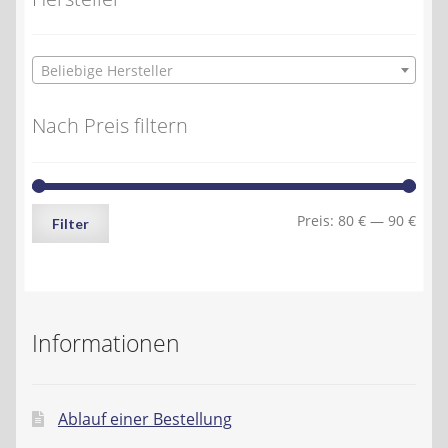
Beliebige Hersteller
Nach Preis filtern
Min.
Max.
Preis:
80 €
—
90 €
Filter
Preis
Preis
Informationen
Ablauf einer Bestellung