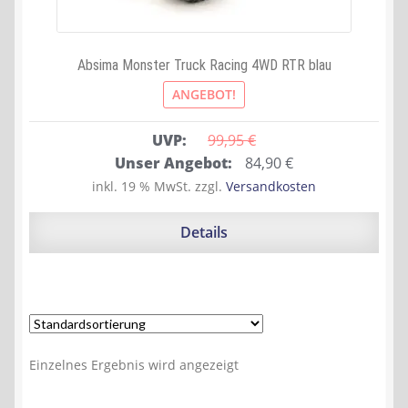
Absima Monster Truck Racing 4WD RTR blau
ANGEBOT!
UVP:
99,95 
€
Ursprünglicher
Aktueller
Unser Angebot:
84,90
€
Preis
Preis
inkl. 19 % MwSt.
zzgl.
Versandkosten
war:
ist:
99,95 €
84,90 €.
Details
Einzelnes Ergebnis wird angezeigt