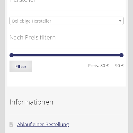
Beliebige Hersteller
Nach Preis filtern
Min.
Max.
Preis:
80 €
—
90 €
Filter
Preis
Preis
Informationen
Ablauf einer Bestellung