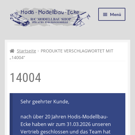
Zur
Zum
Menü
Navigation
Inhalt
springen
springen
Startseite
Kasse
Startseite
PRODUKTE VERSCHLAGWORTET MIT
„14004“
Mein Konto
14004
Recycling, Entsorgung und Umwelt
Shop
Sehr geehrter Kunde,
Warenkorb
nach über 20 Jahren Hodis-Modellbau-
Ecke haben wir zum 31.03.2026 unseren
Ablauf einer Bestellung
Vertrieb geschlossen und das Team hat