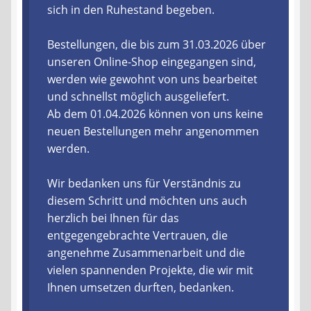
sich in den Ruhestand begeben.
Liefer- und Versandkosten
Bestellungen, die bis zum 31.03.2026 über
unseren Online-Shop eingegangen sind,
Zahlungsarten
werden wie gewohnt von uns bearbeitet
und schnellst möglich ausgeliefert.
Lieferzeit & Verfügbarkeit
Ab dem 01.04.2026 können von uns keine
neuen Bestellungen mehr angenommen
Gutschein
werden.
Batterien- und Akku Verordnung
Wir bedanken uns für Verständnis zu
diesem Schritt und möchten uns auch
Elektro- und Elektronikgeräte Verordnung
herzlich bei Ihnen für das
entgegengebrachte Vertrauen, die
Öle- und Schmierstoff Verordnung
angenehme Zusammenarbeit und die
vielen spannenden Projekte, die wir mit
Vereine & Foren
Ihnen umsetzen durften, bedanken.