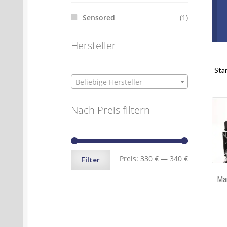
Sensored
(1)
Hersteller
Beliebige Hersteller
Nach Preis filtern
Min.
Max.
Preis:
330 €
—
340 €
Filter
Preis
Preis
Ma