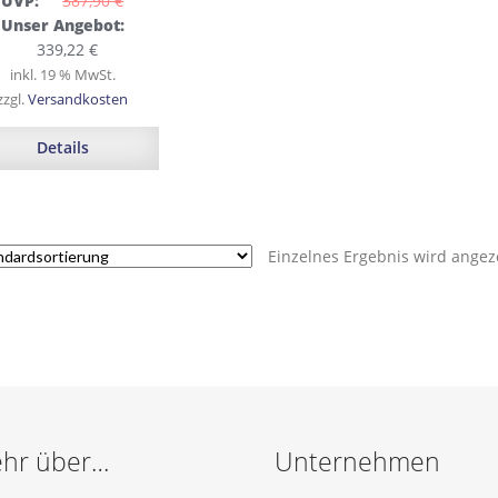
UVP:
387,90 
€
Ursprünglicher
Unser Angebot:
Preis
Aktueller
339,22
€
war:
Preis
inkl. 19 % MwSt.
387,90 €
ist:
zzgl.
Versandkosten
339,22 €.
Details
Einzelnes Ergebnis wird angez
hr über…
Unternehmen