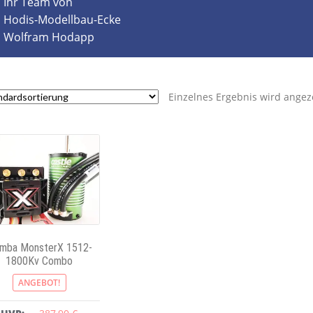
Ihr Team von
Hodis-Modellbau-Ecke
Wolfram Hodapp
Einzelnes Ergebnis wird angez
mba MonsterX 1512-
1800Kv Combo
ANGEBOT!