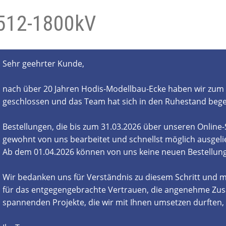
512-1800kV
- und Elektronikgeräte Verordnung
ne & Foren
Kontakt
AGB
Widerrufsbelehrung
Sehr geehrter Kunde,
nach über 20 Jahren Hodis-Modellbau-Ecke haben wir zum 
geschlossen und das Team hat sich in den Ruhestand beg
Bestellungen, die bis zum 31.03.2026 über unseren Online
gewohnt von uns bearbeitet und schnellst möglich ausgelie
Ab dem 01.04.2026 können von uns keine neuen Bestell
Wir bedanken uns für Verständnis zu diesem Schritt und m
für das entgegengebrachte Vertrauen, die angenehme Zus
spannenden Projekte, die wir mit Ihnen umsetzen durften