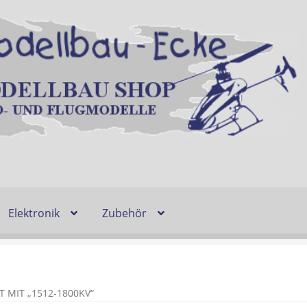
Elektronik
Zubehör
Entsorgung und Umwelt
Shop
Warenkorb
Ablauf einer Bestel
n
Lieferzeit & Verfügbarkeit
Gutschein
MIT „1512-1800KV“