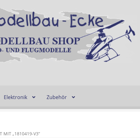
Elektronik
Zubehör
Entsorgung und Umwelt
Shop
Warenkorb
Ablauf einer Bestel
n
Lieferzeit & Verfügbarkeit
Gutschein
MIT „1810419-V3“