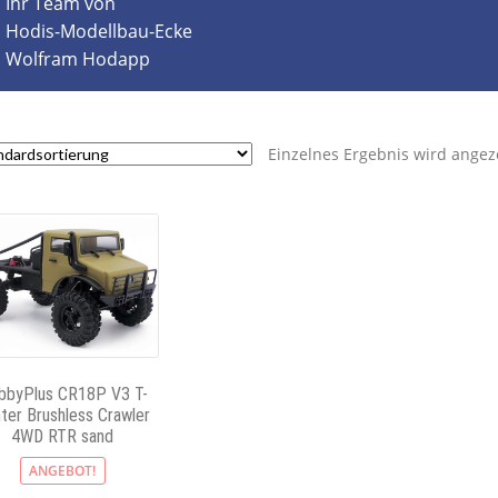
Ihr Team von
Hodis-Modellbau-Ecke
Wolfram Hodapp
Einzelnes Ergebnis wird angez
bbyPlus CR18P V3 T-
ter Brushless Crawler
4WD RTR sand
ANGEBOT!