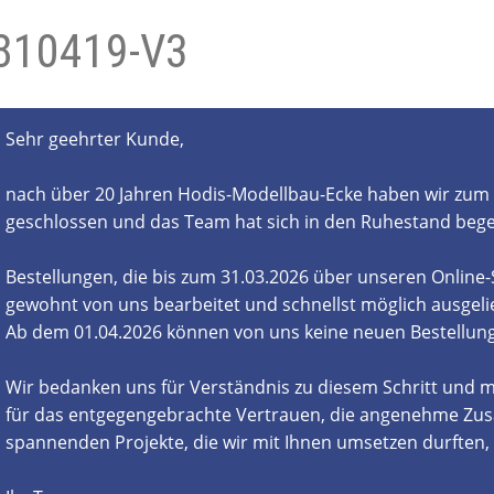
810419-V3
- und Elektronikgeräte Verordnung
ne & Foren
Kontakt
AGB
Widerrufsbelehrung
Sehr geehrter Kunde,
nach über 20 Jahren Hodis-Modellbau-Ecke haben wir zum 
geschlossen und das Team hat sich in den Ruhestand beg
Bestellungen, die bis zum 31.03.2026 über unseren Online
gewohnt von uns bearbeitet und schnellst möglich ausgelie
Ab dem 01.04.2026 können von uns keine neuen Bestell
Wir bedanken uns für Verständnis zu diesem Schritt und m
für das entgegengebrachte Vertrauen, die angenehme Zus
spannenden Projekte, die wir mit Ihnen umsetzen durften