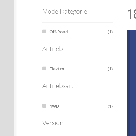
1
Batterien- und Akku Verordnung
Elektro
Modellkategorie
Öle- und Schmierstoff Verordnung
Verei
Off-Road
(1)
Datenschutzerklärung
Impressum
Antrieb
Elektro
(1)
Antriebsart
4WD
(1)
Version