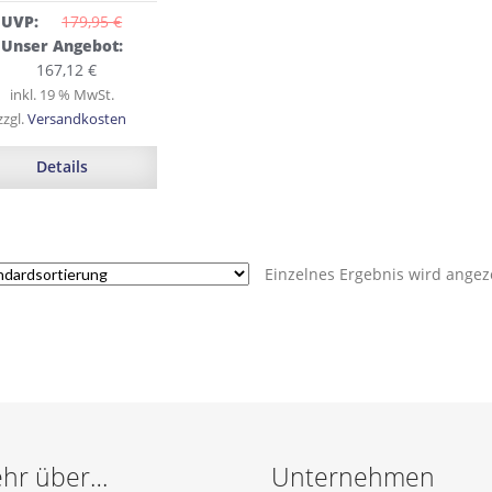
UVP:
179,95 
€
Ursprünglicher
Unser Angebot:
Preis
Aktueller
167,12
€
war:
Preis
inkl. 19 % MwSt.
179,95 €
ist:
zzgl.
Versandkosten
167,12 €.
Details
Einzelnes Ergebnis wird angez
hr über…
Unternehmen