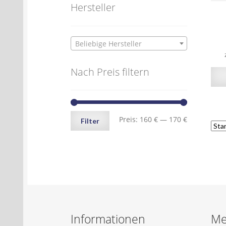
Hersteller
Beliebige Hersteller
Nach Preis filtern
Min.
Max.
Preis:
160 €
—
170 €
Filter
Preis
Preis
Informationen
Me