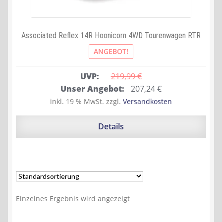
Associated Reflex 14R Hoonicorn 4WD Tourenwagen RTR
ANGEBOT!
UVP:
219,99 
€
Ursprünglicher
Aktueller
Unser Angebot:
207,24
€
Preis
Preis
inkl. 19 % MwSt.
zzgl.
Versandkosten
war:
ist:
219,99 €
207,24 €.
Details
Einzelnes Ergebnis wird angezeigt