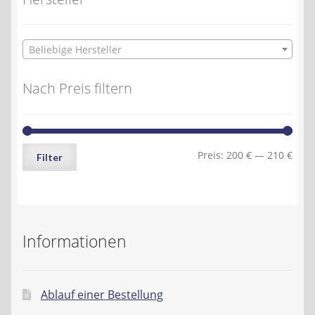
Beliebige Hersteller
Nach Preis filtern
Min.
Max.
Preis:
200 €
—
210 €
Filter
Preis
Preis
Informationen
Ablauf einer Bestellung