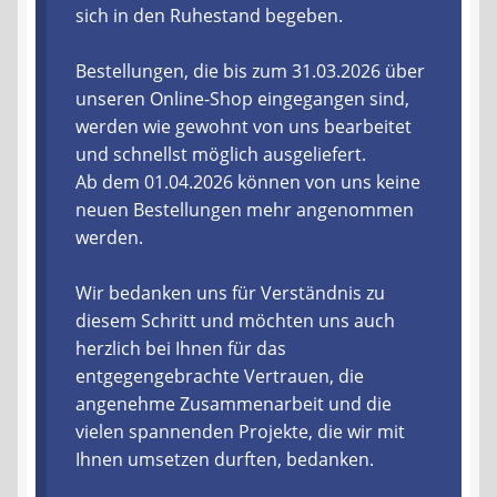
sich in den Ruhestand begeben.
Liefer- und Versandkosten
Bestellungen, die bis zum 31.03.2026 über
unseren Online-Shop eingegangen sind,
Zahlungsarten
werden wie gewohnt von uns bearbeitet
und schnellst möglich ausgeliefert.
Lieferzeit & Verfügbarkeit
Ab dem 01.04.2026 können von uns keine
neuen Bestellungen mehr angenommen
Gutschein
werden.
Batterien- und Akku Verordnung
Wir bedanken uns für Verständnis zu
diesem Schritt und möchten uns auch
Elektro- und Elektronikgeräte Verordnung
herzlich bei Ihnen für das
entgegengebrachte Vertrauen, die
Öle- und Schmierstoff Verordnung
angenehme Zusammenarbeit und die
vielen spannenden Projekte, die wir mit
Vereine & Foren
Ihnen umsetzen durften, bedanken.