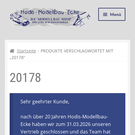
Zur
Zum
Menü
Navigation
Inhalt
springen
springen
Startseite
Kasse
Startseite
PRODUKTE VERSCHLAGWORTET MIT
„20178“
Mein Konto
20178
Recycling, Entsorgung und Umwelt
Shop
Sehr geehrter Kunde,
Warenkorb
nach über 20 Jahren Hodis-Modellbau-
Ecke haben wir zum 31.03.2026 unseren
Ablauf einer Bestellung
Vertrieb geschlossen und das Team hat