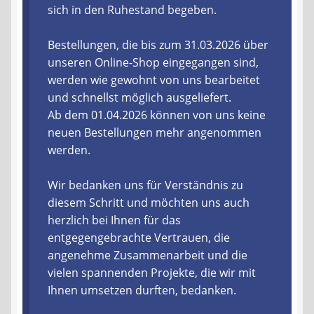
sich in den Ruhestand begeben.
Liefer- und Versandkosten
Bestellungen, die bis zum 31.03.2026 über
unseren Online-Shop eingegangen sind,
Zahlungsarten
werden wie gewohnt von uns bearbeitet
und schnellst möglich ausgeliefert.
Lieferzeit & Verfügbarkeit
Ab dem 01.04.2026 können von uns keine
neuen Bestellungen mehr angenommen
Gutschein
werden.
Batterien- und Akku Verordnung
Wir bedanken uns für Verständnis zu
diesem Schritt und möchten uns auch
Elektro- und Elektronikgeräte Verordnung
herzlich bei Ihnen für das
entgegengebrachte Vertrauen, die
Öle- und Schmierstoff Verordnung
angenehme Zusammenarbeit und die
vielen spannenden Projekte, die wir mit
Vereine & Foren
Ihnen umsetzen durften, bedanken.