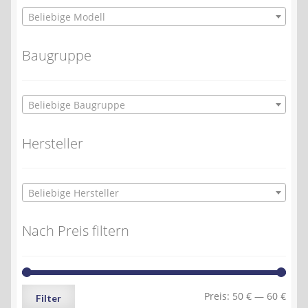
Beliebige Modell
Baugruppe
Beliebige Baugruppe
Hersteller
Beliebige Hersteller
Nach Preis filtern
Min.
Max.
Preis:
50 €
—
60 €
Filter