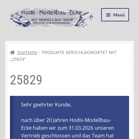
Zur
Zum
Menü
Navigation
Inhalt
springen
springen
Startseite
Kasse
Startseite
PRODUKTE VERSCHLAGWORTET MIT
„25829“
Mein Konto
25829
Recycling, Entsorgung und Umwelt
Shop
Sehr geehrter Kunde,
Warenkorb
nach über 20 Jahren Hodis-Modellbau-
Ecke haben wir zum 31.03.2026 unseren
Ablauf einer Bestellung
Vertrieb geschlossen und das Team hat