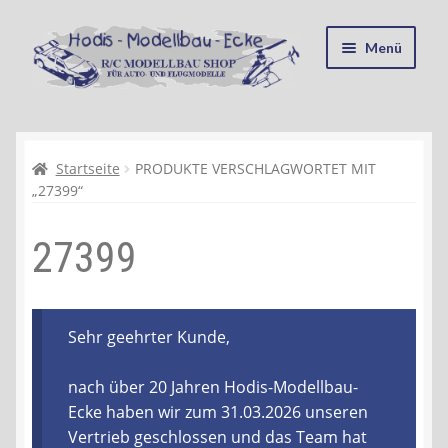
Zur
Zum
Menü
Navigation
Inhalt
springen
springen
Startseite
Kasse
Startseite
PRODUKTE VERSCHLAGWORTET MIT
„27399“
Mein Konto
27399
Recycling, Entsorgung und Umwelt
Shop
Sehr geehrter Kunde,
Warenkorb
nach über 20 Jahren Hodis-Modellbau-
Ecke haben wir zum 31.03.2026 unseren
Ablauf einer Bestellung
Vertrieb geschlossen und das Team hat