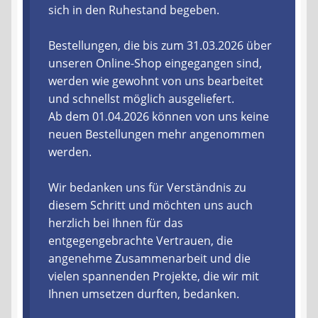
sich in den Ruhestand begeben.
Liefer- und Versandkosten
Bestellungen, die bis zum 31.03.2026 über
unseren Online-Shop eingegangen sind,
Zahlungsarten
werden wie gewohnt von uns bearbeitet
und schnellst möglich ausgeliefert.
Lieferzeit & Verfügbarkeit
Ab dem 01.04.2026 können von uns keine
neuen Bestellungen mehr angenommen
Gutschein
werden.
Batterien- und Akku Verordnung
Wir bedanken uns für Verständnis zu
diesem Schritt und möchten uns auch
Elektro- und Elektronikgeräte Verordnung
herzlich bei Ihnen für das
entgegengebrachte Vertrauen, die
Öle- und Schmierstoff Verordnung
angenehme Zusammenarbeit und die
vielen spannenden Projekte, die wir mit
Vereine & Foren
Ihnen umsetzen durften, bedanken.