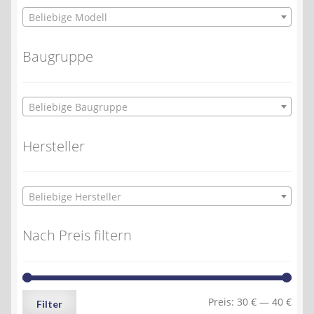
Beliebige Modell
Baugruppe
Beliebige Baugruppe
Hersteller
Beliebige Hersteller
Nach Preis filtern
Min.
Max.
Preis:
30 €
—
40 €
Filter