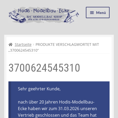
Zur
Zum
Menü
Navigation
Inhalt
springen
springen
Startseite
Kasse
Startseite
PRODUKTE VERSCHLAGWORTET MIT
„3700624545310“
Mein Konto
3700624545310
Recycling, Entsorgung und Umwelt
Shop
Sehr geehrter Kunde,
Warenkorb
nach über 20 Jahren Hodis-Modellbau-
Ecke haben wir zum 31.03.2026 unseren
Ablauf einer Bestellung
Vertrieb geschlossen und das Team hat