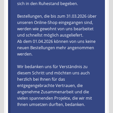
sich in den Ruhestand begeben.
Liefer- und Versandkosten
Bestellungen, die bis zum 31.03.2026 über
unseren Online-Shop eingegangen sind,
Zahlungsarten
werden wie gewohnt von uns bearbeitet
und schnellst möglich ausgeliefert.
Lieferzeit & Verfügbarkeit
Ab dem 01.04.2026 können von uns keine
neuen Bestellungen mehr angenommen
Gutschein
werden.
Batterien- und Akku Verordnung
Wir bedanken uns für Verständnis zu
diesem Schritt und möchten uns auch
Elektro- und Elektronikgeräte Verordnung
herzlich bei Ihnen für das
entgegengebrachte Vertrauen, die
Öle- und Schmierstoff Verordnung
angenehme Zusammenarbeit und die
vielen spannenden Projekte, die wir mit
Vereine & Foren
Ihnen umsetzen durften, bedanken.