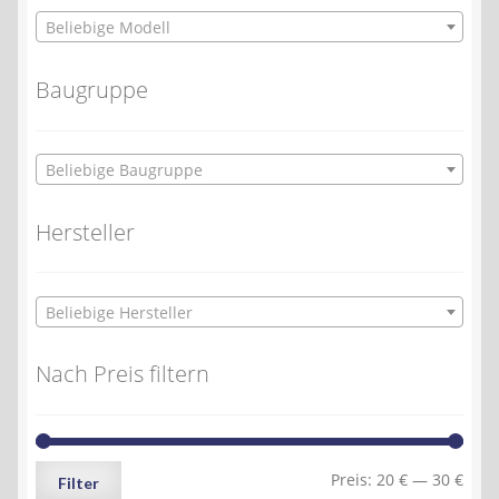
Beliebige Modell
Baugruppe
Beliebige Baugruppe
Hersteller
Beliebige Hersteller
Nach Preis filtern
Min.
Max.
Preis:
20 €
—
30 €
Filter