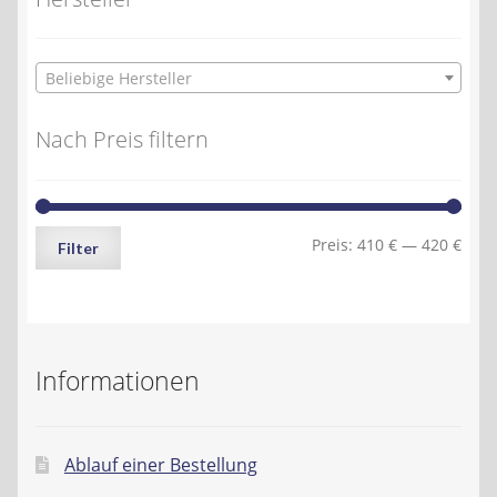
Beliebige Hersteller
Nach Preis filtern
Min.
Max.
Preis:
410 €
—
420 €
Filter
Preis
Preis
Informationen
Ablauf einer Bestellung