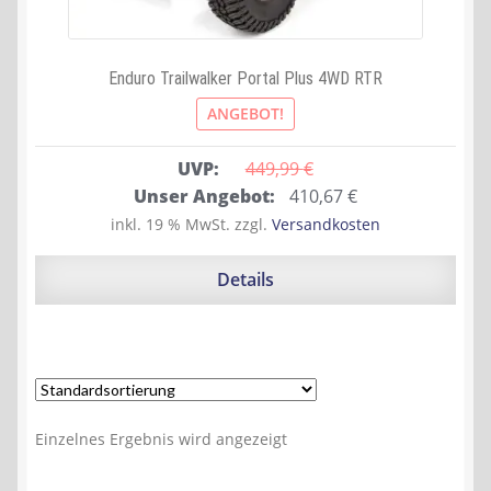
Enduro Trailwalker Portal Plus 4WD RTR
ANGEBOT!
UVP:
449,99 
€
Ursprünglicher
Aktueller
Unser Angebot:
410,67
€
Preis
Preis
inkl. 19 % MwSt.
zzgl.
Versandkosten
war:
ist:
449,99 €
410,67 €.
Details
Einzelnes Ergebnis wird angezeigt