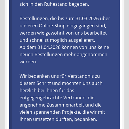
sich in den Ruhestand begeben.
Liefer- und Versandkosten
Bestellungen, die bis zum 31.03.2026 über
unseren Online-Shop eingegangen sind,
Zahlungsarten
werden wie gewohnt von uns bearbeitet
und schnellst möglich ausgeliefert.
Lieferzeit & Verfügbarkeit
Ab dem 01.04.2026 können von uns keine
neuen Bestellungen mehr angenommen
Gutschein
werden.
Batterien- und Akku Verordnung
Wir bedanken uns für Verständnis zu
diesem Schritt und möchten uns auch
Elektro- und Elektronikgeräte Verordnung
herzlich bei Ihnen für das
entgegengebrachte Vertrauen, die
Öle- und Schmierstoff Verordnung
angenehme Zusammenarbeit und die
vielen spannenden Projekte, die wir mit
Vereine & Foren
Ihnen umsetzen durften, bedanken.