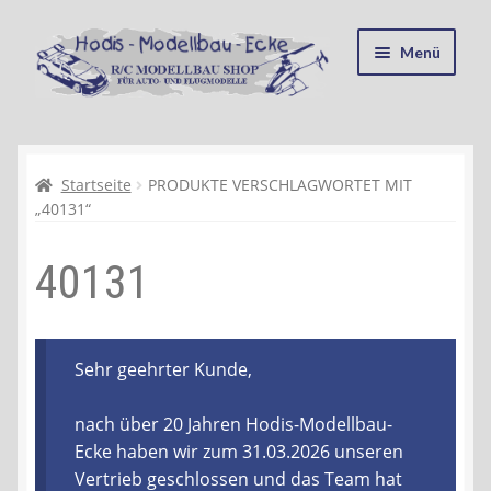
Zur
Zum
Menü
Navigation
Inhalt
springen
springen
Startseite
Kasse
Startseite
PRODUKTE VERSCHLAGWORTET MIT
„40131“
Mein Konto
40131
Recycling, Entsorgung und Umwelt
Shop
Sehr geehrter Kunde,
Warenkorb
nach über 20 Jahren Hodis-Modellbau-
Ecke haben wir zum 31.03.2026 unseren
Ablauf einer Bestellung
Vertrieb geschlossen und das Team hat