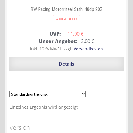
RW Racing Motorritzel Stahl 48dp 20Z
ANGEBOT!
UVP:
11,90 
€
Ursprünglicher
Aktueller
Unser Angebot:
3,00
€
Preis
Preis
inkl. 19 % MwSt.
zzgl.
Versandkosten
war:
ist:
11,90 €
3,00 €.
Details
Einzelnes Ergebnis wird angezeigt
Version