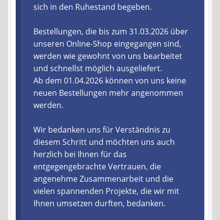
sich in den Ruhestand begeben.
Liefer- und Versandkosten
Bestellungen, die bis zum 31.03.2026 über
unseren Online-Shop eingegangen sind,
Zahlungsarten
werden wie gewohnt von uns bearbeitet
und schnellst möglich ausgeliefert.
Lieferzeit & Verfügbarkeit
Ab dem 01.04.2026 können von uns keine
neuen Bestellungen mehr angenommen
Gutschein
werden.
Batterien- und Akku Verordnung
Wir bedanken uns für Verständnis zu
diesem Schritt und möchten uns auch
Elektro- und Elektronikgeräte Verordnung
herzlich bei Ihnen für das
entgegengebrachte Vertrauen, die
Öle- und Schmierstoff Verordnung
angenehme Zusammenarbeit und die
vielen spannenden Projekte, die wir mit
Vereine & Foren
Ihnen umsetzen durften, bedanken.