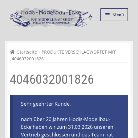
Zur
Zum
Menü
Navigation
Inhalt
springen
springen
Startseite
Kasse
Startseite
PRODUKTE VERSCHLAGWORTET MIT
„4046032001826“
Mein Konto
4046032001826
Recycling, Entsorgung und Umwelt
Shop
Sehr geehrter Kunde,
Warenkorb
nach über 20 Jahren Hodis-Modellbau-
Ecke haben wir zum 31.03.2026 unseren
Ablauf einer Bestellung
Vertrieb geschlossen und das Team hat