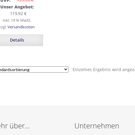
UVP:
129,95 
€
Ursprünglicher
Unser Angebot:
Preis
Aktueller
119,92
€
war:
Preis
inkl. 19 % MwSt.
129,95 €
ist:
zzgl.
Versandkosten
119,92 €.
Details
Einzelnes Ergebnis wird angez
hr über…
Unternehmen