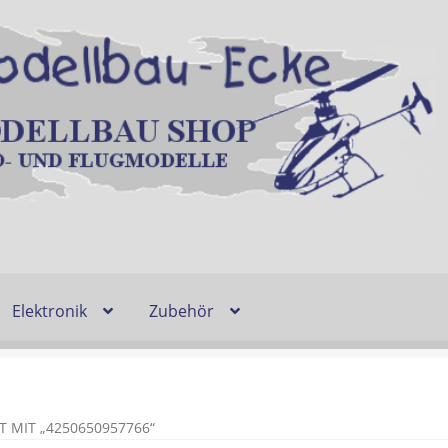
Elektronik
Zubehör
Entsorgung und Umwelt
Shop
Warenkorb
Ablauf einer Bestel
n
Lieferzeit & Verfügbarkeit
Gutschein
MIT „4250650957766“