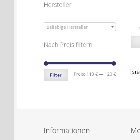
Hersteller
Beliebige Hersteller
Nach Preis filtern
Min.
Max.
Preis:
110 €
—
120 €
Filter
Preis
Preis
Informationen
Me