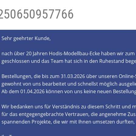
250650957766
- und Elektronikgeräte Verordnung
ne & Foren
Kontakt
AGB
Widerrufsbelehrung
Sehr geehrter Kunde,
nach über 20 Jahren Hodis-Modellbau-Ecke haben wir zum 
geschlossen und das Team hat sich in den Ruhestand beg
Bestellungen, die bis zum 31.03.2026 über unseren Online
gewohnt von uns bearbeitet und schnellst möglich ausgelie
Ab dem 01.04.2026 können von uns keine neuen Bestell
Wir bedanken uns für Verständnis zu diesem Schritt und m
für das entgegengebrachte Vertrauen, die angenehme Zus
spannenden Projekte, die wir mit Ihnen umsetzen durften