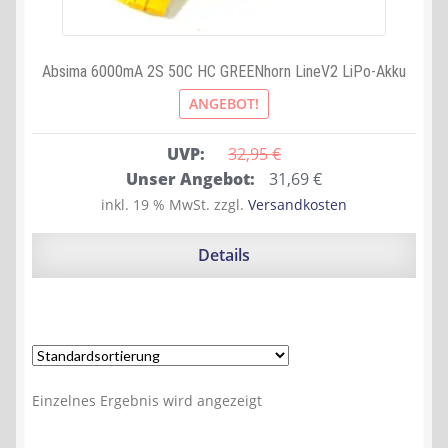
Absima 6000mA 2S 50C HC GREENhorn LineV2 LiPo-Akku
ANGEBOT!
UVP:
32,95 
€
Ursprünglicher
Aktueller
Unser Angebot:
31,69
€
Preis
Preis
inkl. 19 % MwSt.
zzgl.
Versandkosten
war:
ist:
32,95 €
31,69 €.
Details
Einzelnes Ergebnis wird angezeigt