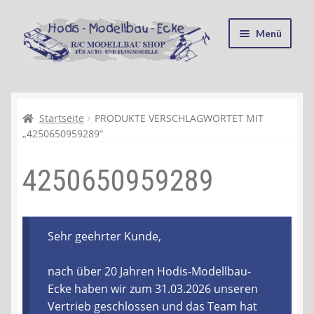
Zur
Zum
Menü
Navigation
Inhalt
springen
springen
Startseite
Kasse
Startseite
PRODUKTE VERSCHLAGWORTET MIT
„4250650959289“
Mein Konto
4250650959289
Recycling, Entsorgung und Umwelt
Shop
Sehr geehrter Kunde,
Warenkorb
nach über 20 Jahren Hodis-Modellbau-
Ecke haben wir zum 31.03.2026 unseren
Ablauf einer Bestellung
Vertrieb geschlossen und das Team hat