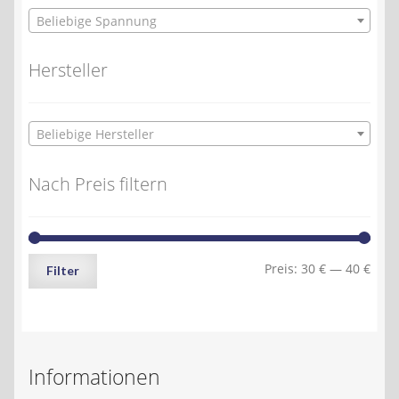
Beliebige Spannung
Hersteller
Beliebige Hersteller
Nach Preis filtern
Min.
Max.
Preis:
30 €
—
40 €
Filter
Preis
Preis
Informationen