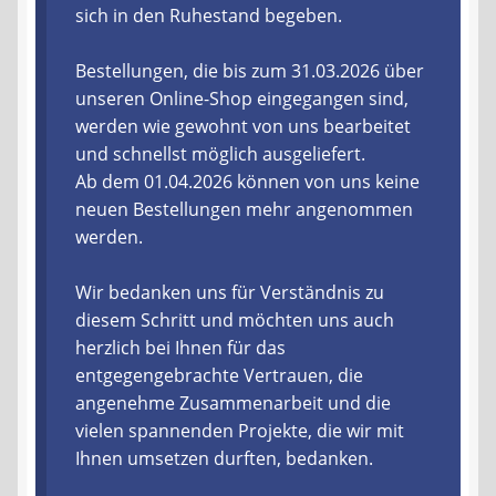
sich in den Ruhestand begeben.
Liefer- und Versandkosten
Bestellungen, die bis zum 31.03.2026 über
unseren Online-Shop eingegangen sind,
Zahlungsarten
werden wie gewohnt von uns bearbeitet
und schnellst möglich ausgeliefert.
Lieferzeit & Verfügbarkeit
Ab dem 01.04.2026 können von uns keine
neuen Bestellungen mehr angenommen
Gutschein
werden.
Batterien- und Akku Verordnung
Wir bedanken uns für Verständnis zu
diesem Schritt und möchten uns auch
Elektro- und Elektronikgeräte Verordnung
herzlich bei Ihnen für das
entgegengebrachte Vertrauen, die
Öle- und Schmierstoff Verordnung
angenehme Zusammenarbeit und die
vielen spannenden Projekte, die wir mit
Vereine & Foren
Ihnen umsetzen durften, bedanken.