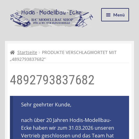
Zur
Zum
Menü
Navigation
Inhalt
springen
springen
Startseite
Kasse
Startseite
PRODUKTE VERSCHLAGWORTET MIT
„4892793837682“
Mein Konto
4892793837682
Recycling, Entsorgung und Umwelt
Shop
Sehr geehrter Kunde,
Warenkorb
nach über 20 Jahren Hodis-Modellbau-
Ecke haben wir zum 31.03.2026 unseren
Ablauf einer Bestellung
Vertrieb geschlossen und das Team hat