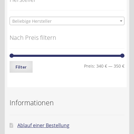
Beliebige Hersteller
Nach Preis filtern
Min.
Max.
Preis:
340 €
—
350 €
Filter
Preis
Preis
Informationen
Ablauf einer Bestellung