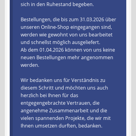
sich in den Ruhestand begeben.
Liefer- und Versandkosten
Bestellungen, die bis zum 31.03.2026 über
unseren Online-Shop eingegangen sind,
Zahlungsarten
werden wie gewohnt von uns bearbeitet
und schnellst möglich ausgeliefert.
Lieferzeit & Verfügbarkeit
Ab dem 01.04.2026 können von uns keine
neuen Bestellungen mehr angenommen
Gutschein
werden.
Batterien- und Akku Verordnung
Wir bedanken uns für Verständnis zu
diesem Schritt und möchten uns auch
Elektro- und Elektronikgeräte Verordnung
herzlich bei Ihnen für das
entgegengebrachte Vertrauen, die
Öle- und Schmierstoff Verordnung
angenehme Zusammenarbeit und die
vielen spannenden Projekte, die wir mit
Vereine & Foren
Ihnen umsetzen durften, bedanken.