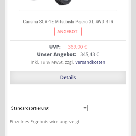
Carisma SCA-1E Mitsubishi Pajero XL 4WD RTR
ANGEBOT!
UVP:
389,00 
€
Ursprünglicher
Aktueller
Unser Angebot:
345,43
€
Preis
Preis
inkl. 19 % MwSt.
zzgl.
Versandkosten
war:
ist:
389,00 €
345,43 €.
Details
Einzelnes Ergebnis wird angezeigt