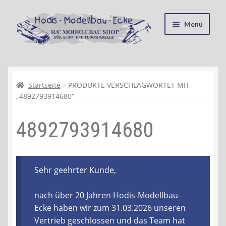
Zur
Zum
Menü
Navigation
Inhalt
springen
springen
Startseite
Kasse
Startseite
PRODUKTE VERSCHLAGWORTET MIT
„4892793914680“
Mein Konto
4892793914680
Recycling, Entsorgung und Umwelt
Shop
Sehr geehrter Kunde,
Warenkorb
nach über 20 Jahren Hodis-Modellbau-
Ecke haben wir zum 31.03.2026 unseren
Ablauf einer Bestellung
Vertrieb geschlossen und das Team hat