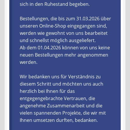
sich in den Ruhestand begeben.
Liefer- und Versandkosten
Bestellungen, die bis zum 31.03.2026 über
unseren Online-Shop eingegangen sind,
Zahlungsarten
werden wie gewohnt von uns bearbeitet
und schnellst möglich ausgeliefert.
Lieferzeit & Verfügbarkeit
Ab dem 01.04.2026 können von uns keine
neuen Bestellungen mehr angenommen
Gutschein
werden.
Batterien- und Akku Verordnung
Wir bedanken uns für Verständnis zu
diesem Schritt und möchten uns auch
Elektro- und Elektronikgeräte Verordnung
herzlich bei Ihnen für das
entgegengebrachte Vertrauen, die
Öle- und Schmierstoff Verordnung
angenehme Zusammenarbeit und die
vielen spannenden Projekte, die wir mit
Vereine & Foren
Ihnen umsetzen durften, bedanken.