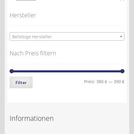
Hersteller
Beliebige Hersteller
Nach Preis filtern
Min.
Max.
Preis:
380 €
—
390 €
Filter
Preis
Preis
Informationen