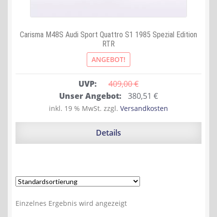
Carisma M48S Audi Sport Quattro S1 1985 Spezial Edition
RTR
ANGEBOT!
UVP:
409,00 
€
Ursprünglicher
Aktueller
Unser Angebot:
380,51
€
Preis
Preis
inkl. 19 % MwSt.
zzgl.
Versandkosten
war:
ist:
409,00 €
380,51 €.
Details
Einzelnes Ergebnis wird angezeigt