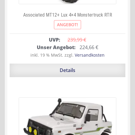
Associated MT12+ Lux 4×4 Monstertruck RTR
ANGEBOT!
UVP:
239,99 
€
Ursprünglicher
Aktueller
Unser Angebot:
224,66
€
Preis
Preis
inkl. 19 % MwSt.
zzgl.
Versandkosten
war:
ist:
239,99 €
224,66 €.
Details