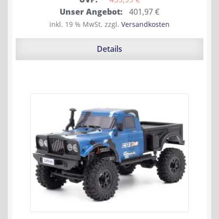
Ursprünglicher
Aktueller
Unser Angebot:
401,97
€
Preis
Preis
inkl. 19 % MwSt.
zzgl.
Versandkosten
war:
ist:
439,99 €
401,97 €.
Details