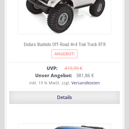
Enduro Bushido Off-Road 4×4 Trial Truck RTR
ANGEBOT!
UVP:
419,99 
€
Ursprünglicher
Aktueller
Unser Angebot:
381,86
€
Preis
Preis
inkl. 19 % MwSt.
zzgl.
Versandkosten
war:
ist:
419,99 €
381,86 €.
Details