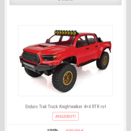
Enduro Trail Truck Knightwalker 4×4 RTR rot
ANGEBOT!
UVP:
439,99 
€