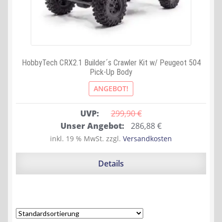
HobbyTech CRX2.1 Builder´s Crawler Kit w/ Peugeot 504
Pick-Up Body
ANGEBOT!
UVP:
299,90 
€
Ursprünglicher
Aktueller
Unser Angebot:
286,88
€
Preis
Preis
inkl. 19 % MwSt.
zzgl.
Versandkosten
war:
ist:
299,90 €
286,88 €.
Details