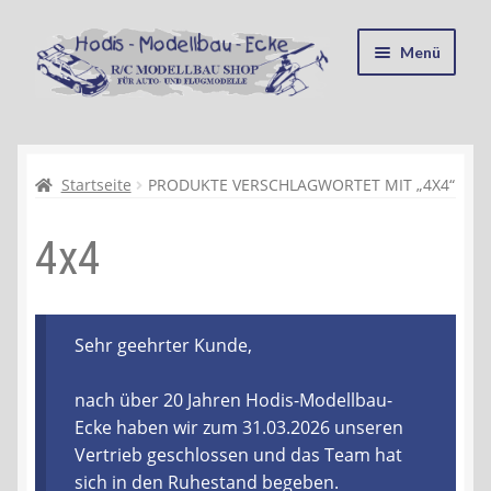
Zur
Zum
Menü
Navigation
Inhalt
springen
springen
Startseite
Kasse
Startseite
PRODUKTE VERSCHLAGWORTET MIT „4X4“
4x4
Mein Konto
Recycling, Entsorgung und Umwelt
Sehr geehrter Kunde,
Shop
nach über 20 Jahren Hodis-Modellbau-
Warenkorb
Ecke haben wir zum 31.03.2026 unseren
Vertrieb geschlossen und das Team hat
Ablauf einer Bestellung
sich in den Ruhestand begeben.