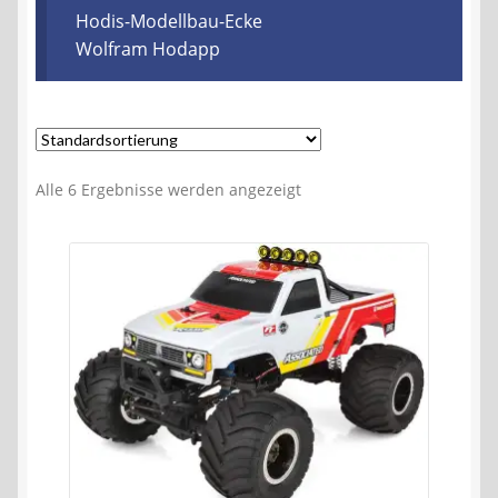
Kontakt
Hodis-Modellbau-Ecke
Wolfram Hodapp
AGB
Widerrufsbelehrung
Alle 6 Ergebnisse werden angezeigt
Datenschutzerklärung
Impressum