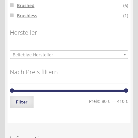
Brushed
(6)
Brushless
(1)
Hersteller
Beliebige Hersteller
Nach Preis filtern
Min.
Max.
Preis:
80 €
—
410 €
Filter
Preis
Preis