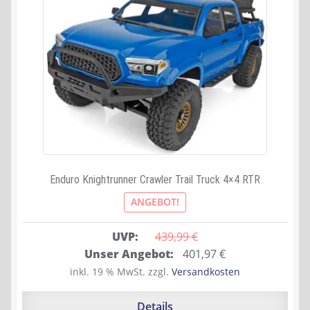
Enduro Knightrunner Crawler Trail Truck 4×4 RTR
ANGEBOT!
UVP:
439,99 
€
Ursprünglicher
Aktueller
Unser Angebot:
401,97
€
Preis
Preis
inkl. 19 % MwSt.
zzgl.
Versandkosten
war:
ist:
439,99 €
401,97 €.
Details