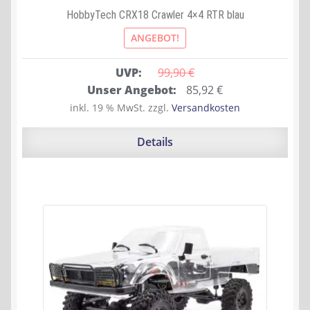
HobbyTech CRX18 Crawler 4×4 RTR blau
ANGEBOT!
UVP:
99,90 
€
Ursprünglicher
Aktueller
Unser Angebot:
85,92
€
Preis
Preis
inkl. 19 % MwSt.
zzgl.
Versandkosten
war:
ist:
99,90 €
85,92 €.
Details