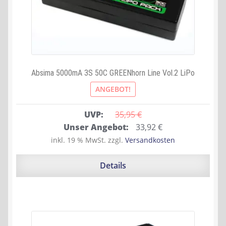
Absima 5000mA 3S 50C GREENhorn Line Vol.2 LiPo
ANGEBOT!
UVP:
35,95 
€
Ursprünglicher
Aktueller
Unser Angebot:
33,92
€
Preis
Preis
inkl. 19 % MwSt.
zzgl.
Versandkosten
war:
ist:
35,95 €
33,92 €.
Details