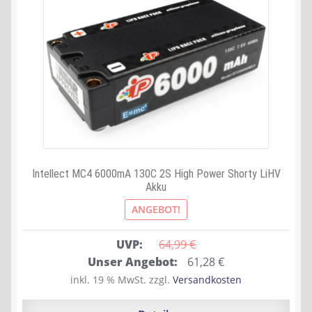
Intellect MC4 6000mA 130C 2S High Power Shorty LiHV
Akku
ANGEBOT!
UVP:
64,99 
€
Ursprünglicher
Aktueller
Unser Angebot:
61,28
€
Preis
Preis
inkl. 19 % MwSt.
zzgl.
Versandkosten
war:
ist: