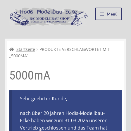
Zur
Zum
Menü
Navigation
Inhalt
springen
springen
Startseite
Kasse
Startseite
PRODUKTE VERSCHLAGWORTET MIT
„5000MA“
Mein Konto
5000mA
Recycling, Entsorgung und Umwelt
Shop
Sehr geehrter Kunde,
Warenkorb
nach über 20 Jahren Hodis-Modellbau-
Ecke haben wir zum 31.03.2026 unseren
Ablauf einer Bestellung
Vertrieb geschlossen und das Team hat