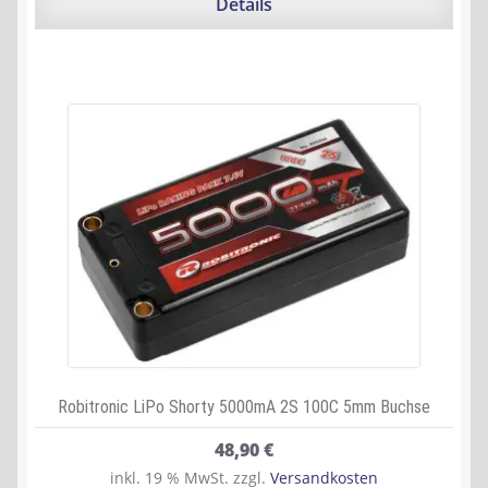
64,99 €
61,28 €.
Details
Robitronic LiPo Shorty 5000mA 2S 100C 5mm Buchse
48,90
€
inkl. 19 % MwSt.
zzgl.
Versandkosten