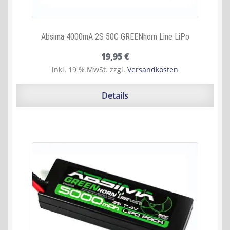
Absima 4000mA 2S 50C GREENhorn Line LiPo
19,95
€
inkl. 19 % MwSt.
zzgl.
Versandkosten
Details