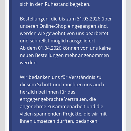
sich in den Ruhestand begeben.
Liefer- und Versandkosten
Bestellungen, die bis zum 31.03.2026 über
unseren Online-Shop eingegangen sind,
Zahlungsarten
werden wie gewohnt von uns bearbeitet
und schnellst möglich ausgeliefert.
Lieferzeit & Verfügbarkeit
Ab dem 01.04.2026 können von uns keine
neuen Bestellungen mehr angenommen
Gutschein
werden.
Batterien- und Akku Verordnung
Wir bedanken uns für Verständnis zu
diesem Schritt und möchten uns auch
Elektro- und Elektronikgeräte Verordnung
herzlich bei Ihnen für das
entgegengebrachte Vertrauen, die
Öle- und Schmierstoff Verordnung
angenehme Zusammenarbeit und die
vielen spannenden Projekte, die wir mit
Vereine & Foren
Ihnen umsetzen durften, bedanken.